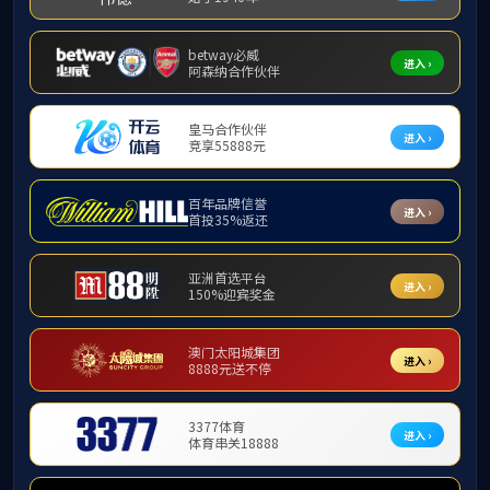
2025年4季度采购意向
2025年3季度2007so太
2025年2季度2007so太
2025年1季度2007so太
2024年4季度采购意向
2024年3季度采购意向
1
2
3
下页
尾
湖南省湘