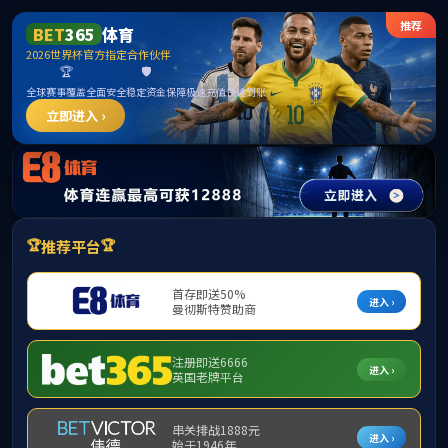
2007so太阳集团(中国)股份有限公司
首页
部门概况
党的建设
2007so太阳集团
2
2007so太阳集团
2026年3季度采购意向
2026年2季度采购意向
2026年2季度采购意向
2026年1季度采购意向