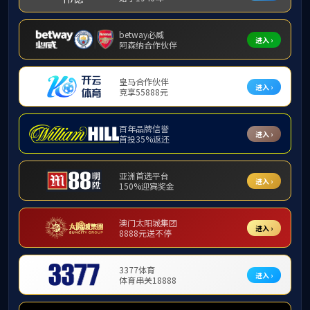
学生公寓
12
1
位
学生公寓
13
2
位
2007so太阳
3
寓
12#楼
2007so太阳
4
寓
13#楼